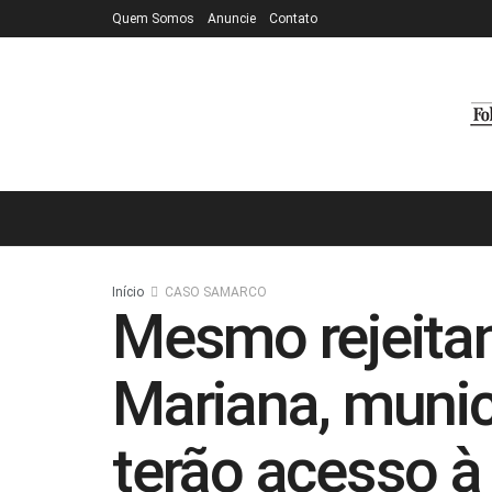
Quem Somos
Anuncie
Contato
Início
CASO SAMARCO
Mesmo rejeita
Mariana, munic
terão acesso à