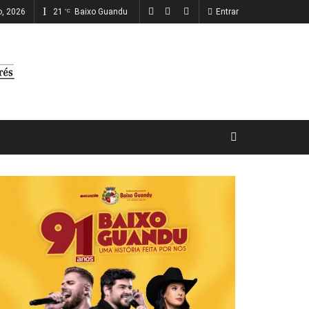
ho, 2026
21
Baixo Guandu
Entrar
°C