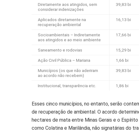
Diretamente aos atingidos, sem
39,83 bi
considerar indenizações
Aplicados diretamente na
16,13 bi
recuperação ambiental
Socioambientais – Indiretamente
17,66 bi
aos atingidos e ao meio ambiente
Saneamento e rodovias
15,29 bi
Ação Civil Pública – Mariana
1,66 bi
Municípios (os que não aderiram
39,83 bi
ao acordo não recebem)
Institucional, transparência etc.
1,86 bi
Esses cinco municípios, no entanto, serão cont
de recuperação de ambiental. O acordo determin
hectares de mata entre Minas Gerais e o Espírito
como Colatina e Marilândia, não signatárias do tr