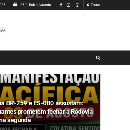
2026
26
Baixo Guandu
Entrar
°C
na BR-259 e ES-080 assustam:
tantes prometem fechar a Rodovia
 na segunda