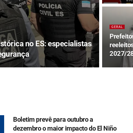
GERAL
Prefeit
tórica no ES: especialistas
reeleito
egurança
2027/28
Boletim prevê para outubro a
dezembro o maior impacto do El Niño