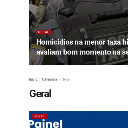
GERAL
Homicídios na menor taxa his
avaliam bom momento na s
Início
Categoria
Geral
Geral
GERAL