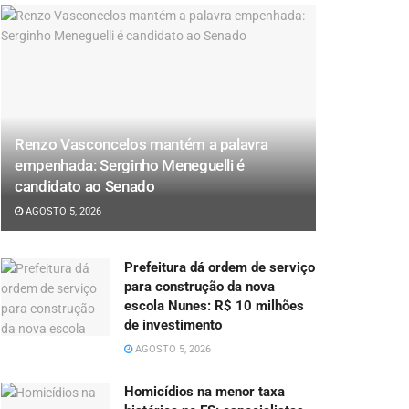
Renzo Vasconcelos mantém a palavra
empenhada: Serginho Meneguelli é
candidato ao Senado
AGOSTO 5, 2026
Prefeitura dá ordem de serviço
para construção da nova
escola Nunes: R$ 10 milhões
de investimento
AGOSTO 5, 2026
Homicídios na menor taxa