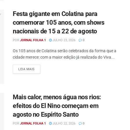
Festa gigante em Colatina para
comemorar 105 anos, com shows
nacionais de 15 a 22 de agosto
POR
JORNAL FOLHA 1
JULHO 23, 2026
0
Os 105 anos de Colatina serão celebrados da forma que a
cidade merece: com a maior edição já realizada do Viva...
DETAILS
LEIA MAIS
Mais calor, menos água nos rios:
efeitos do El Nino começam em
agosto no Espírito Santo
POR
JORNAL FOLHA 1
JULHO 22, 2026
0