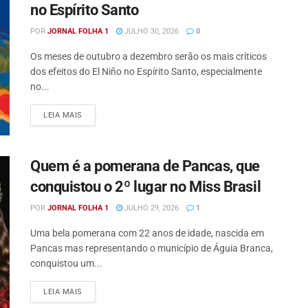
no Espírito Santo
POR
JORNAL FOLHA 1
JULHO 30, 2026
0
Os meses de outubro a dezembro serão os mais críticos
dos efeitos do El Niño no Espírito Santo, especialmente
no...
DETAILS
LEIA MAIS
Quem é a pomerana de Pancas, que
conquistou o 2º lugar no Miss Brasil
POR
JORNAL FOLHA 1
JULHO 29, 2026
1
Uma bela pomerana com 22 anos de idade, nascida em
Pancas mas representando o município de Águia Branca,
conquistou um...
DETAILS
LEIA MAIS