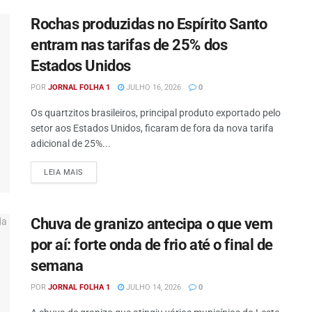
Rochas produzidas no Espírito Santo
entram nas tarifas de 25% dos
Estados Unidos
POR
JORNAL FOLHA 1
JULHO 16, 2026
0
Os quartzitos brasileiros, principal produto exportado pelo
setor aos Estados Unidos, ficaram de fora da nova tarifa
adicional de 25%...
DETAILS
LEIA MAIS
Chuva de granizo antecipa o que vem
por aí: forte onda de frio até o final de
semana
POR
JORNAL FOLHA 1
JULHO 14, 2026
0