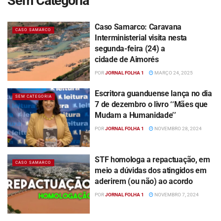
Sem Categoria
Caso Samarco: Caravana
CASO SAMARCO
Interministerial visita nesta
segunda-feira (24) a
cidade de Aimorés
POR
JORNAL FOLHA 1
MARÇO 24, 2025
Escritora guanduense lança no dia
SEM CATEGORIA
7 de dezembro o livro ‘‘Mães que
Mudam a Humanidade’’
POR
JORNAL FOLHA 1
NOVEMBRO 28, 2024
STF homologa a repactuação, em
CASO SAMARCO
meio a dúvidas dos atingidos em
aderirem (ou não) ao acordo
POR
JORNAL FOLHA 1
NOVEMBRO 7, 2024