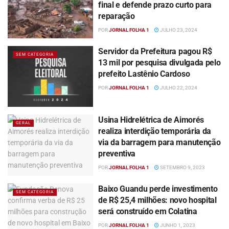
final e defende prazo curto para
reparação
POR
JORNAL FOLHA 1
JULHO 23, 2024
Servidor da Prefeitura pagou R$
SEM CATEGORIA
13 mil por pesquisa divulgada pelo
prefeito Lastênio Cardoso
POR
JORNAL FOLHA 1
JULHO 22, 2024
Usina Hidrelétrica de Aimorés
GERAL
realiza interdição temporária da
via da barragem para manutenção
preventiva
POR
JORNAL FOLHA 1
SETEMBRO 9, 2023
Baixo Guandu perde investimento
SEM CATEGORIA
de R$ 25,4 milhões: novo hospital
será construído em Colatina
POR
JORNAL FOLHA 1
JUNHO 1, 2023