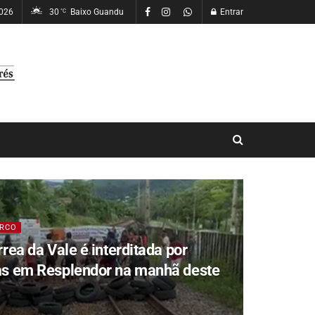
2026
30
Baixo Guandu
Entrar
°C
RCO
rrea da Vale é interditada por
as em Resplendor na manhã deste