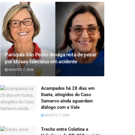
Paróquia São Pedro divulga nota de pesar
por idosas falecidas em acidente
AGOSTO 7, 2026
Acampados há 28 dias em
Itueta, atingidos do Caso
Samarco ainda aguardam
diálogo com a Vale
AGOSTO 7, 2026
Trecho entre Colatina e