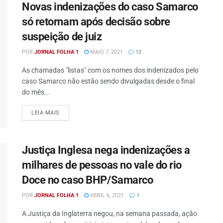
Novas indenizações do caso Samarco
só retornam após decisão sobre
suspeição de juiz
POR
JORNAL FOLHA 1
MAIO 7, 2021
12
As chamadas "listas" com os nomes dos indenizados pelo
caso Samarco não estão sendo divulgadas desde o final
do mês...
DETAILS
LEIA MAIS
Justiça Inglesa nega indenizações a
milhares de pessoas no vale do rio
Doce no caso BHP/Samarco
POR
JORNAL FOLHA 1
ABRIL 6, 2021
1
A Justiça da Inglaterra negou, na semana passada, ação