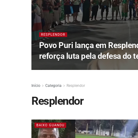
RESPLENDOR
Povo Puri lança em Resplend
reforça luta pela defesa do te
Início
Categoria
Resplendor
Resplendor
BAIXO GUANDU