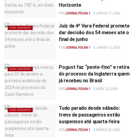
Horizonte
POR
JORNAL FOLHA 1
JUNHO 17, 2026
Juiz da 4ª Vara Federal promete
CASO SAMARCO
dar decisão dos 54 meses até o
final de junho
POR
JORNAL FOLHA 1
JUNHO 12, 2026
Pogust faz “pente-fino” e retira
CASO SAMARCO
do processo da Inglaterra quem
já recebeu no Brasil
POR
JORNAL FOLHA 1
ABRIL 22, 2026
Tudo parado desde sábado:
CASO SAMARCO
trens de passageiros estão
suspensos até quarta-feira
POR
JORNAL FOLHA 1
MARÇO 24, 2026