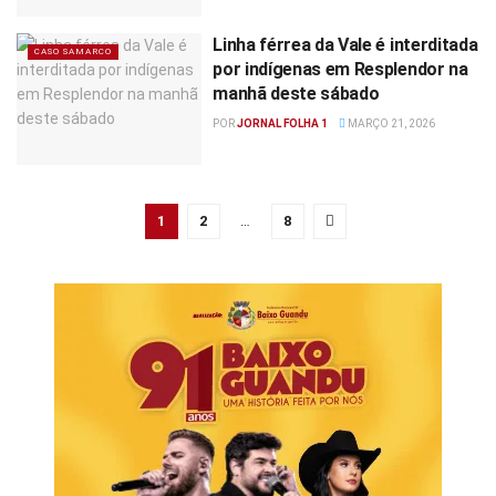
Linha férrea da Vale é interditada
CASO SAMARCO
por indígenas em Resplendor na
manhã deste sábado
POR
JORNAL FOLHA 1
MARÇO 21, 2026
1
2
…
8