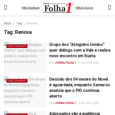
Início
Tag
Renova
Tag:
Renova
Grupo dos “Atingidos Unidos”
CASO SAMARCO
quer diálogo com a Vale e realiza
novo encontro em Itueta
POR
JORNAL FOLHA 1
JULHO 9, 2026
Decisão dos 54 meses do Novel
CASO SAMARCO
é aguardada, enquanto Samarco
anuncia que o PID continua
aberto
POR
JORNAL FOLHA 1
JULHO 2, 2026
Advogados vão a audiência