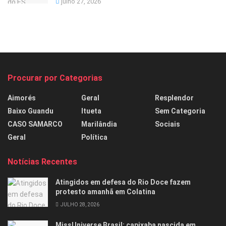
julho 27, 2026
Procurar por Categorias
Aimorés
Geral
Resplendor
Baixo Guandu
Itueta
Sem Categoria
CASO SAMARCO
Marilândia
Sociais
Geral
Política
Notícias Recentes
Atingidos em defesa do Rio Doce fazem
protesto amanhã em Colatina
JULHO 28, 2026
MissUniverse Brasil: capixaba nascida em