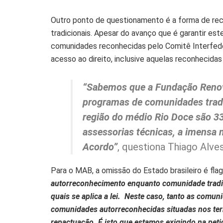
Outro ponto de questionamento é a forma de re
tradicionais. Apesar do avanço que é garantir est
comunidades reconhecidas pelo Comitê Interfed
acesso ao direito, inclusive aquelas reconhecid
“Sabemos que a Fundação Renova
programas de comunidades tradi
região do médio Rio Doce são 3
assessorias técnicas, a imensa
Acordo”
, questiona Thiago Alv
Para o MAB, a omissão do Estado brasileiro é fla
autorreconhecimento enquanto comunidade tradici
quais se aplica a lei. Neste caso, tanto as comun
comunidades autorreconhecidas situadas nos terr
repactuação. É isto que estamos exigindo na peti