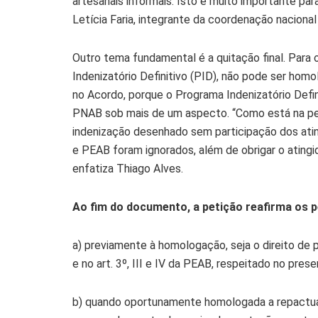
artesanais informais. Isto é muito importante para
Letícia Faria, integrante da coordenação nacion
Outro tema fundamental é a quitação final. Para
Indenizatório Definitivo (PID), não pode ser homo
no Acordo, porque o Programa Indenizatório Defini
PNAB sob mais de um aspecto. “Como está na pe
indenização desenhado sem participação dos atin
e PEAB foram ignorados, além de obrigar o atingid
enfatiza Thiago Alves.
Ao fim do documento, a petição reafirma os 
a) previamente à homologação, seja o direito de 
e no art. 3º, III e IV da PEAB, respeitado no pr
b) quando oportunamente homologada a repactuaç