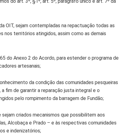
do art. 3º, §1º, art. 5º, parágrafo único e art. 7º da
da OIT, sejam contempladas na repactuação todas as
 nos territórios atingidos, assim como as demais
 65 do Anexo 2 do Acordo, para estender o programa de
cadores artesanais;
reconhecimento da condição das comunidades pesqueiras
 a fim de garantir a reparação justa integral e o
ingidos pelo rompimento da barragem de Fundão;
e sejam criados mecanismos que possibilitem aos
elas, Alcobaça e Prado – e às respectivas comunidades
os e indenizatórios;