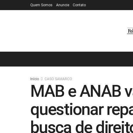
Quem Somos
Anuncie
Contato
Início
CASO SAMARCO
MAB e ANAB v
questionar rep
busca de direit