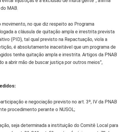
 evitar injustiças e a exclusão de muita gente”, afirma
al do MAB.
 o movimento, no que diz respeito ao Programa
logada a cláusula de quitação ampla e irrestrita prevista
tivo (PID), tal qual previsto na Repactuação, viola a
tição, é absolutamente inaceitável que um programa de
gidos tenha quitação ampla e irrestrita. Artigos da PNAB
o a abrir mão de buscar justiça por outros meios”,
pedidos:
participação e negociação previsto no art. 3º, IV da PNAB
esente procedimento perante o NUSOL;
ão, seja determinada a instituição do Comitê Local para