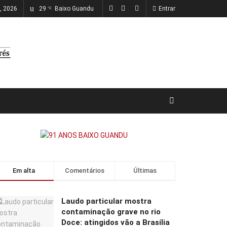
o, 2026
29
Baixo Guandu
Entrar
°C
Em alta
Comentários
Últimas
Laudo particular mostra
contaminação grave no rio
Doce: atingidos vão a Brasília