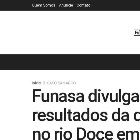
Quem Somos
Anuncie
Contato
Início
CASO SAMARCO
Funasa divulga
resultados da 
no rio Doce em