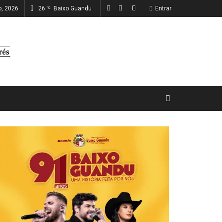
o, 2026
26
Baixo Guandu
Entrar
°C