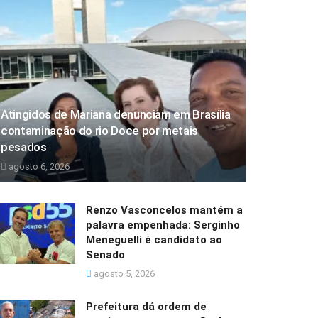
Atingidos de Mariana denunciam em Brasília
contaminação do rio Doce por metais
pesados
agosto 6, 2026
Renzo Vasconcelos mantém a
palavra empenhada: Serginho
Meneguelli é candidato ao
Senado
agosto 5, 2026
Prefeitura dá ordem de