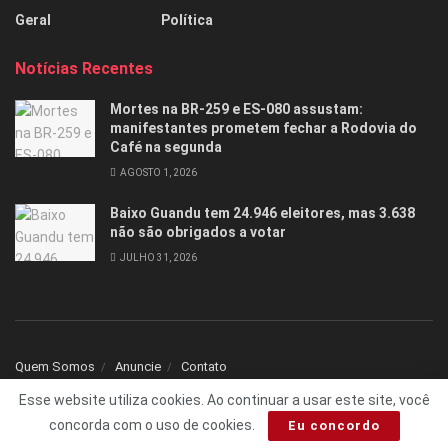
Geral
Política
Notícias Recentes
Mortes na BR-259 e ES-080 assustam:
manifestantes prometem fechar a Rodovia do
Café na segunda
AGOSTO 1, 2026
Baixo Guandu tem 24.946 eleitores, mas 3.638
não são obrigados a votar
JULHO 31, 2026
Quem Somos
Anuncie
Contato
Esse website utiliza cookies. Ao continuar a usar este site, você
© 2025 Todos os direitos reservados Folha1 - Desenvolvido por
dNNr Dev
concorda com o uso de cookies.
Eu concordo