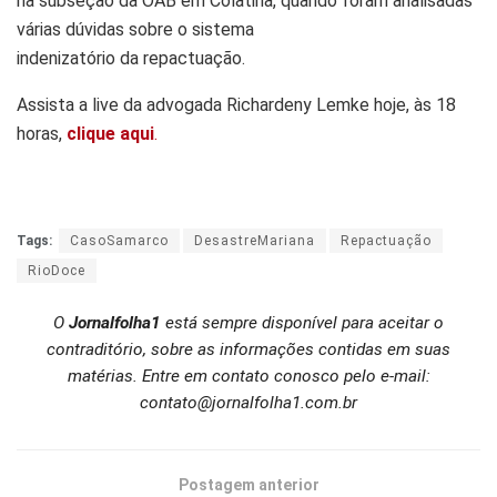
na subseção da OAB em Colatina, quando foram analisadas
várias dúvidas sobre o sistema
indenizatório da repactuação.
Assista a live da advogada Richardeny Lemke hoje, às 18
horas,
clique aqui
.
Tags:
CasoSamarco
DesastreMariana
Repactuação
RioDoce
O
Jornalfolha1
está sempre disponível para aceitar o
contraditório, sobre as informações contidas em suas
matérias. Entre em contato conosco pelo e-mail:
contato@jornalfolha1.com.br
Postagem anterior