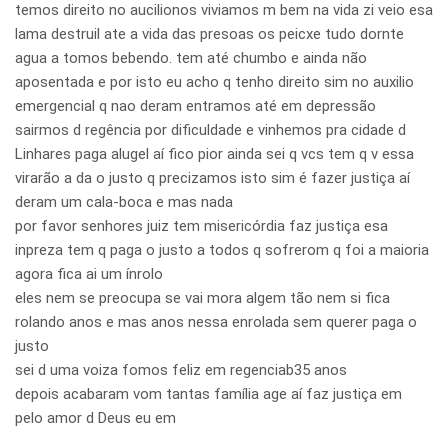
temos direito no aucilionos viviamos m bem na vida zi veio esa
lama destruil ate a vida das presoas os peicxe tudo dornte
agua a tomos bebendo. tem até chumbo e ainda não
aposentada e por isto eu acho q tenho direito sim no auxilio
emergencial q nao deram entramos até em depressão
sairmos d regência por dificuldade e vinhemos pra cidade d
Linhares paga alugel aí fico pior ainda sei q vcs tem q v essa
virarão a da o justo q precizamos isto sim é fazer justiça aí
deram um cala-boca e mas nada
por favor senhores juiz tem misericórdia faz justiça esa
inpreza tem q paga o justo a todos q sofrerom q foi a maioria
agora fica ai um ínrolo
eles nem se preocupa se vai mora algem tão nem si fica
rolando anos e mas anos nessa enrolada sem querer paga o
justo
sei d uma voiza fomos feliz em regenciab35 anos
depois acabaram vom tantas família age aí faz justiça em
pelo amor d Deus eu em