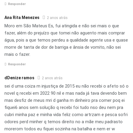
Responder
Ana Rita Menezes
2 anos atrás
Moro em São Mateus Es, fui atingida e não sei mais o que
fazer, além do prejuízo que tomei não aguento mais comprar
água, pois a que temos perdeu a qualidade agente usa e quase
morre de tanta de dor de barriga e ânsia de vomito, não sei
mais o fazer.
Responder
dDenize ramos
2 anos atrás
sei d uma coiza m injustiça de 2015 eu não recebi o afeto só o
novel q recebi em 2022 90 nil e mas nada já tava devendo bem
mas desfiz de meus mri d ganha m dinheiro pra comer poq ei
fiquei6 anos sem solução q recebi foi tudo nso deu nem pra
cubri minha paz e minha vida feliz como artrzam e pesca sofri
odores perd minher q temos direito no a mãe meu padrasto
morerom todos eu fiquei sozinha na batalha e nem er w