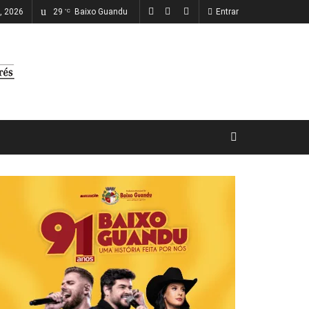
o, 2026
29
Baixo Guandu
Entrar
°C