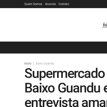
Quem Somos
Anuncie
Contato
Início
Baixo Guandu
Supermercado 
Baixo Guandu 
entrevista ama