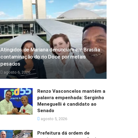
Atingidos de Mariana denunciam em Brasília
contaminação do rio Doce por metais
pesados
agosto 6, 2026
Renzo Vasconcelos mantém a
palavra empenhada: Serginho
Meneguelli é candidato ao
Senado
agosto 5, 2026
Prefeitura dá ordem de