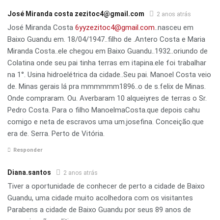
José Miranda costa zezitoc4@gmail.com
2 anos atrás
José Miranda Costa
6yyzezitoc4@gmail.com
..nasceu em
Baixo Guandu em. 18/04/1947..filho de .Antero Costa e Maria
Miranda Costa..ele chegou em Baixo Guandu..1932..oriundo de
Colatina onde seu pai tinha terras em itapina.ele foi trabalhar
na 1°. Usina hidroelétrica da cidade..Seu pai. Manoel Costa veio
de. Minas gerais lá pra mmmmmm1896..o de s.felix de Minas.
Onde compraram. Ou. Averbaram 10 alqueiyres de terras o Sr.
Pedro Costa. Para o filho ManoelmaCosta.que depois cahu
comigo e neta de escravos uma um.josefina. Conceição.que
era de. Serra. Perto de Vitória.
Responder
Diana.santos
2 anos atrás
Tiver a oportunidade de conhecer de perto a cidade de Baixo
Guandu, uma cidade muito acolhedora com os visitantes
Parabens a cidade de Baixo Guandu por seus 89 anos de