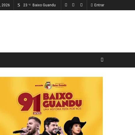
o, 2026
23
Baixo Guandu
Entrar
°C