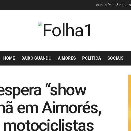
quarta-feira, 5 agost
HOME
BAIXO GUANDU
AIMORÉS
POLÍTICA
SOCIAIS
espera “show
hã em Aimorés,
 motociclistas