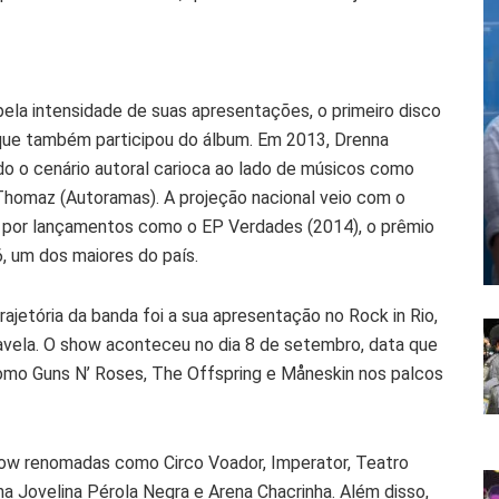
ela intensidade de suas apresentações, o primeiro disco
 que também participou do álbum. Em 2013, Drenna
o o cenário autoral carioca ao lado de músicos como
Thomaz (Autoramas). A projeção nacional veio com o
o por lançamentos como o EP Verdades (2014), o prêmio
6, um dos maiores do país.
etória da banda foi a sua apresentação no Rock in Rio,
vela. O show aconteceu no dia 8 de setembro, data que
o Guns N’ Roses, The Offspring e Måneskin nos palcos
ow renomadas como Circo Voador, Imperator, Teatro
ena Jovelina Pérola Negra e Arena Chacrinha. Além disso,