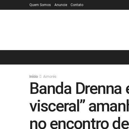
Quem Somos
Anuncie
Contato
Início
Aimorés
Banda Drenna 
visceral” aman
no encontro de