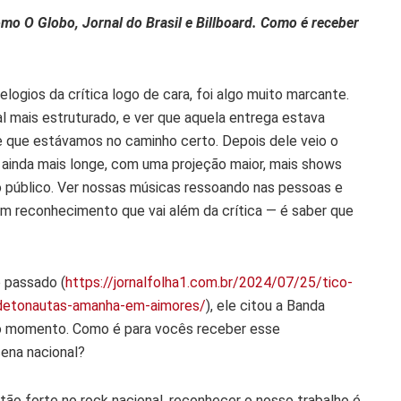
mo O Globo, Jornal do Brasil e Billboard. Como é receber
logios da crítica logo de cara, foi algo muito marcante.
l mais estruturado, e ver que aquela entrega estava
e que estávamos no caminho certo. Depois dele veio o
 ainda mais longe, com uma projeção maior, mais shows
o público. Ver nossas músicas ressoando nas pessoas e
m reconhecimento que vai além da crítica — é saber que
 passado (
https://jornalfolha1.com.br/2024/07/25/tico-
-detonautas-amanha-em-aimores/
), ele citou a Banda
o momento. Como é para vocês receber esse
ena nacional?
 tão forte no rock nacional, reconhecer o nosso trabalho é