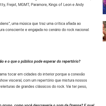
tty, Frejat, MGMT, Paramore, Kings of Leon e Andy
liens”, uma música que traz uma crítica afiada ao
ra consciente e engajada no cenário do rock nacional.
ão e o que o público pode esperar do repertório?
ma tocar em cidades do interior porque a conexão
show visceral, com um repertório que mistura nossos
leituras de grandes clássicos do rock. Vai ter peso,
do grupo, como você descreveria o som da Drenna? E qual