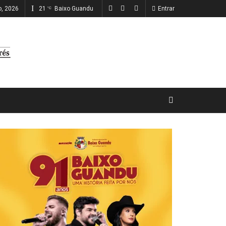
o, 2026
21
Baixo Guandu
Entrar
°C