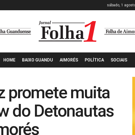
sábado, 1 agost
HOME
BAIXO GUANDU
AIMORÉS
POLÍTICA
SOCIAIS
z promete muita
ow do Detonautas
morés