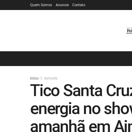
Quem Somos
Anuncie
Contato
Início
Aimorés
Tico Santa Cru
energia no sh
amanhã em Ai