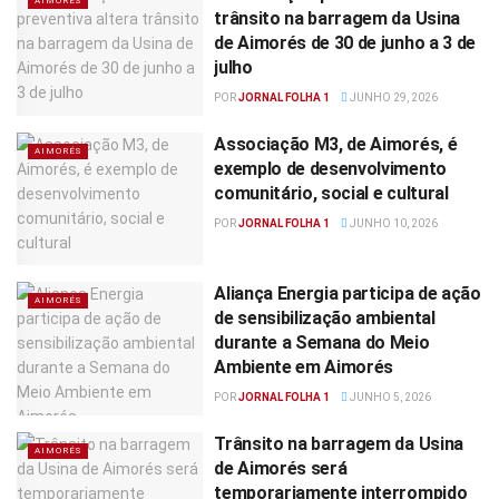
AIMORÉS
trânsito na barragem da Usina
de Aimorés de 30 de junho a 3 de
julho
POR
JORNAL FOLHA 1
JUNHO 29, 2026
Associação M3, de Aimorés, é
AIMORÉS
exemplo de desenvolvimento
comunitário, social e cultural
POR
JORNAL FOLHA 1
JUNHO 10, 2026
Aliança Energia participa de ação
AIMORÉS
de sensibilização ambiental
durante a Semana do Meio
Ambiente em Aimorés
POR
JORNAL FOLHA 1
JUNHO 5, 2026
Trânsito na barragem da Usina
AIMORÉS
de Aimorés será
temporariamente interrompido