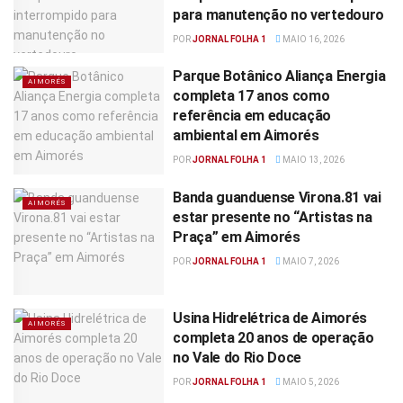
para manutenção no vertedouro
POR
JORNAL FOLHA 1
MAIO 16, 2026
Parque Botânico Aliança Energia
AIMORÉS
completa 17 anos como
referência em educação
ambiental em Aimorés
POR
JORNAL FOLHA 1
MAIO 13, 2026
Banda guanduense Virona.81 vai
AIMORÉS
estar presente no “Artistas na
Praça” em Aimorés
POR
JORNAL FOLHA 1
MAIO 7, 2026
Usina Hidrelétrica de Aimorés
AIMORÉS
completa 20 anos de operação
no Vale do Rio Doce
POR
JORNAL FOLHA 1
MAIO 5, 2026