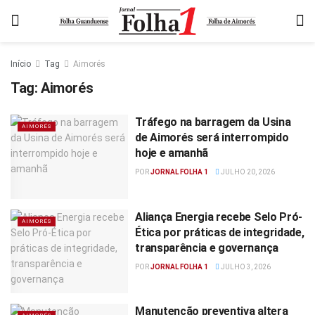
Início
Tag
Aimorés
Tag:
Aimorés
Tráfego na barragem da Usina
AIMORÉS
de Aimorés será interrompido
hoje e amanhã
POR
JORNAL FOLHA 1
JULHO 20, 2026
Aliança Energia recebe Selo Pró-
AIMORÉS
Ética por práticas de integridade,
transparência e governança
POR
JORNAL FOLHA 1
JULHO 3, 2026
Manutenção preventiva altera