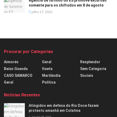
Agência de turismo do ES promove excursão
somente para os chifrudos em 8 de agosto
julho 27, 2026
Procurar por Categorias
Aimorés
Geral
Resplendor
Baixo Guandu
Itueta
Sem Categoria
CASO SAMARCO
Marilândia
Sociais
Geral
Política
Notícias Recentes
Atingidos em defesa do Rio Doce fazem
protesto amanhã em Colatina