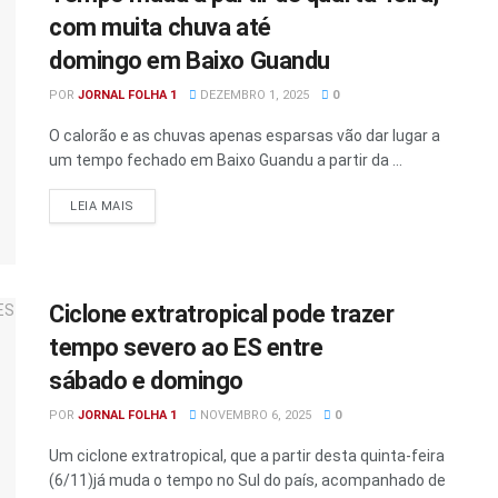
com muita chuva até
domingo em Baixo Guandu
POR
JORNAL FOLHA 1
DEZEMBRO 1, 2025
0
O calorão e as chuvas apenas esparsas vão dar lugar a
um tempo fechado em Baixo Guandu a partir da ...
DETAILS
LEIA MAIS
Ciclone extratropical pode trazer
tempo severo ao ES entre
sábado e domingo
POR
JORNAL FOLHA 1
NOVEMBRO 6, 2025
0
Um ciclone extratropical, que a partir desta quinta-feira
(6/11)já muda o tempo no Sul do país, acompanhado de