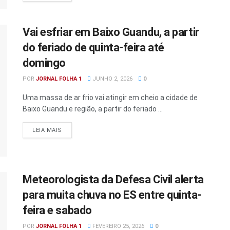
Vai esfriar em Baixo Guandu, a partir
do feriado de quinta-feira até
domingo
POR
JORNAL FOLHA 1
JUNHO 2, 2026
0
Uma massa de ar frio vai atingir em cheio a cidade de
Baixo Guandu e região, a partir do feriado ...
DETAILS
LEIA MAIS
Meteorologista da Defesa Civil alerta
para muita chuva no ES entre quinta-
feira e sabado
POR
JORNAL FOLHA 1
FEVEREIRO 25, 2026
0