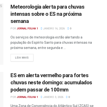
Meteorologia alerta para chuvas
intensas sobre o ES na próxima
semana
POR
JORNAL FOLHA 1
JANEIRO 16, 2026
0
Os serviços de meteorologia estão alertando a
população do Espírito Santo para chuvas intensas na
próxima semana, entre segunda e ...
DETAILS
LEIA MAIS
ES em alerta vermelho para fortes
chuvas neste domingo: acumulados
podem passar de 100mm
POR
JORNAL FOLHA 1
JANEIRO 3, 2026
0
Uma Zona de Convergência do Atlântico Sul (ZCAS) se