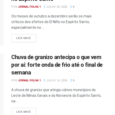
POR
JORNAL FOLHA 1
JULHO 30, 2026
0
Os meses de outubro a dezembro serão os mais
críticos dos efeitos do El Niño no Espírito Santo,
especialmente no ...
DETAILS
LEIA MAIS
Chuva de granizo antecipa o que vem
por aí: forte onda de frio até o final de
semana
POR
JORNAL FOLHA 1
JULHO 14, 2026
0
A chuva de granizo que atingiu vários municípios do
Leste de Minas Gerais e do Noroeste do Espírito Santo,
na ...
DETAILS
LEIA MAIS