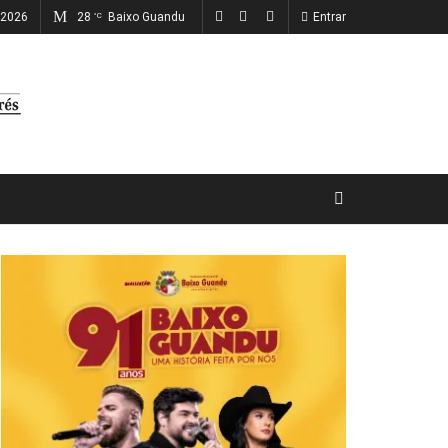
, 2026
28
Baixo Guandu
Entrar
°C