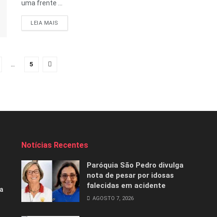
uma frente ...
DETAILS
LEIA MAIS
…
5
Notícias Recentes
Paróquia São Pedro divulga
nota de pesar por idosas
falecidas em acidente
a
AGOSTO 7, 2026