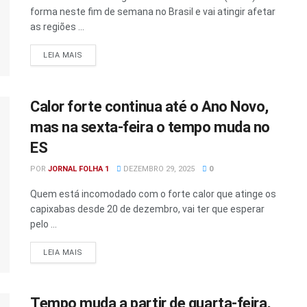
forma neste fim de semana no Brasil e vai atingir afetar
as regiões ...
DETAILS
LEIA MAIS
Calor forte continua até o Ano Novo,
mas na sexta-feira o tempo muda no
ES
POR
JORNAL FOLHA 1
DEZEMBRO 29, 2025
0
Quem está incomodado com o forte calor que atinge os
capixabas desde 20 de dezembro, vai ter que esperar
pelo ...
DETAILS
LEIA MAIS
Tempo muda a partir de quarta-feira,