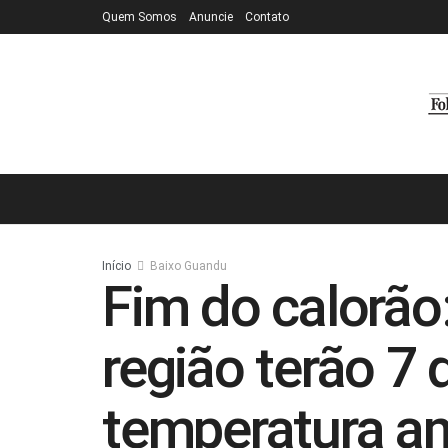
Quem Somos
Anuncie
Contato
Início
Baixo Guandu
Fim do calorão
região terão 7
temperatura a