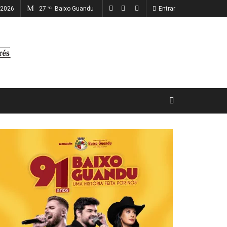
, 2026
27
Baixo Guandu
Entrar
°C