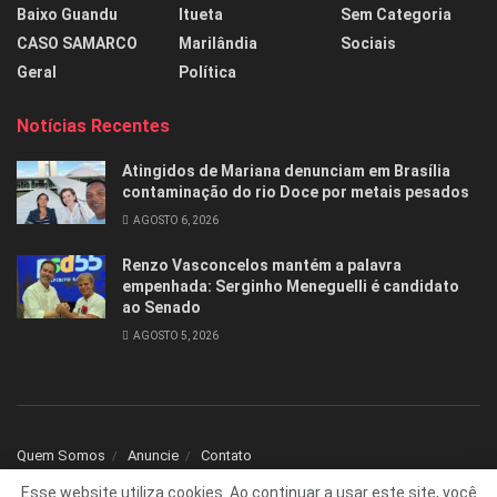
Baixo Guandu
Itueta
Sem Categoria
CASO SAMARCO
Marilândia
Sociais
Geral
Política
Notícias Recentes
Atingidos de Mariana denunciam em Brasília
contaminação do rio Doce por metais pesados
AGOSTO 6, 2026
Renzo Vasconcelos mantém a palavra
empenhada: Serginho Meneguelli é candidato
ao Senado
AGOSTO 5, 2026
Quem Somos
Anuncie
Contato
Esse website utiliza cookies. Ao continuar a usar este site, você