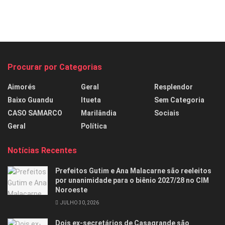
Procurar por Categorias
Aimorés
Geral
Resplendor
Baixo Guandu
Itueta
Sem Categoria
CASO SAMARCO
Marilândia
Sociais
Geral
Política
Notícias Recentes
Prefeitos Gutim e Ana Malacarne são reeleitos
por unanimidade para o biênio 2027/28 no CIM
Noroeste
JULHO 30, 2026
Dois ex-secretários de Casagrande são