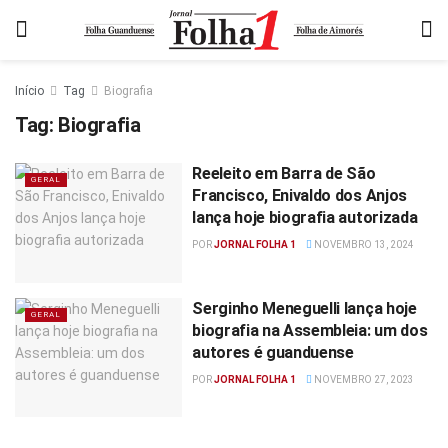
Início
Tag
Biografia
Tag:
Biografia
Reeleito em Barra de São
GERAL
Francisco, Enivaldo dos Anjos
lança hoje biografia autorizada
POR
JORNAL FOLHA 1
NOVEMBRO 13, 2024
Serginho Meneguelli lança hoje
GERAL
biografia na Assembleia: um dos
autores é guanduense
POR
JORNAL FOLHA 1
NOVEMBRO 27, 2023