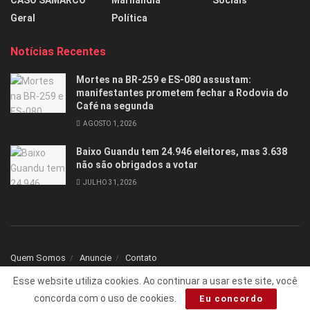
CASO SAMARCO
Marilândia
Sociais
Geral
Política
Notícias Recentes
Mortes na BR-259 e ES-080 assustam:
manifestantes prometem fechar a Rodovia do
Café na segunda
AGOSTO 1, 2026
Baixo Guandu tem 24.946 eleitores, mas 3.638
não são obrigados a votar
JULHO 31, 2026
Quem Somos
Anuncie
Contato
Esse website utiliza cookies. Ao continuar a usar este site, você
© 2025 Todos os direitos reservados Folha1 - Desenvolvido por
dNNr Dev
concorda com o uso de cookies.
Eu concordo