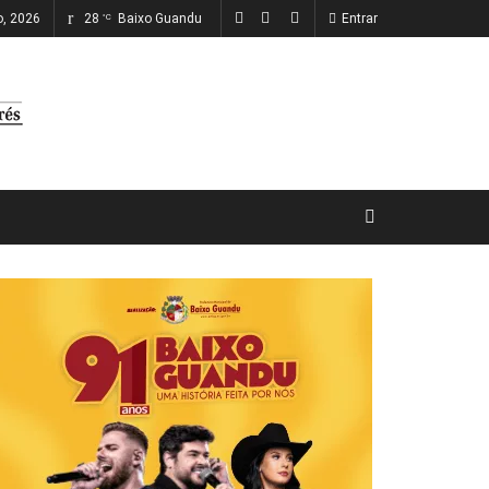
ho, 2026
28
Baixo Guandu
Entrar
°C