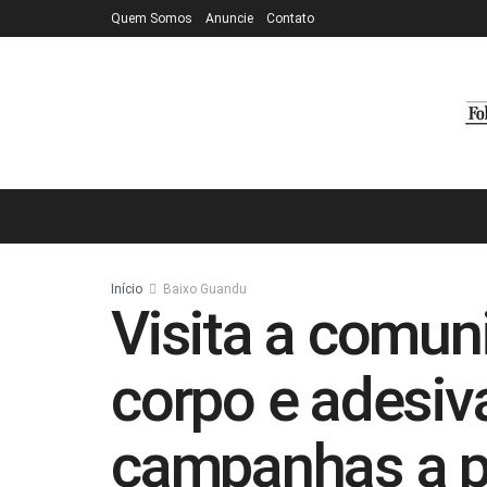
Quem Somos
Anuncie
Contato
Início
Baixo Guandu
Visita a comun
corpo e adesiv
campanhas a p