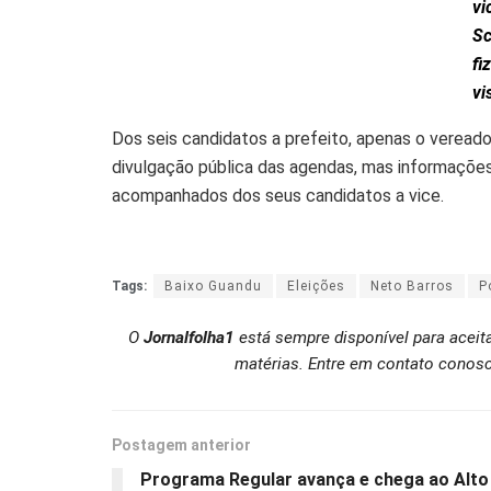
vi
S
fi
vi
Dos seis candidatos a prefeito, apenas o vereador
divulgação pública das agendas, mas informaçõe
acompanhados dos seus candidatos a vice.
Tags:
Baixo Guandu
Eleições
Neto Barros
P
O
Jornalfolha1
está sempre disponível para aceit
matérias. Entre em contato conosc
Postagem anterior
Programa Regular avança e chega ao Alto