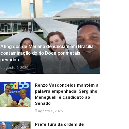
Atingidos de Mariana denunciam em Brasília
contaminação do rio Doce por metais
pesados
agosto 6, 2026
Renzo Vasconcelos mantém a
palavra empenhada: Serginho
Meneguelli é candidato ao
Senado
agosto 5, 2026
Prefeitura dá ordem de