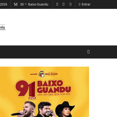
, 2026
30
Baixo Guandu
Entrar
°C