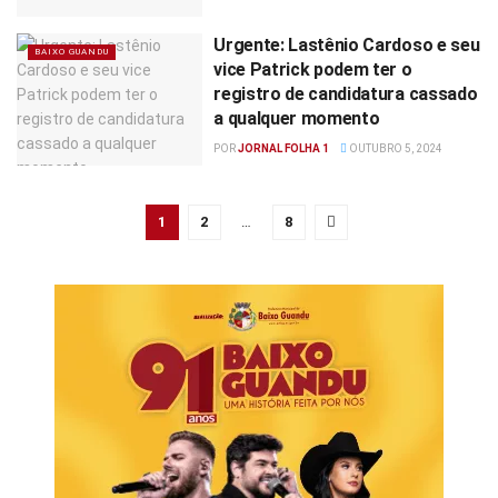
Urgente: Lastênio Cardoso e seu
BAIXO GUANDU
vice Patrick podem ter o
registro de candidatura cassado
a qualquer momento
POR
JORNAL FOLHA 1
OUTUBRO 5, 2024
1
2
…
8