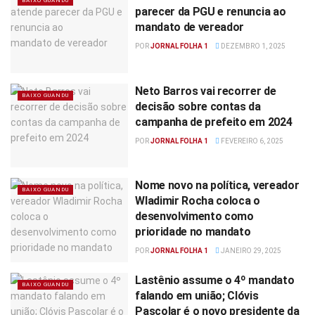
BAIXO GUANDU
parecer da PGU e renuncia ao
mandato de vereador
POR
JORNAL FOLHA 1
DEZEMBRO 1, 2025
Neto Barros vai recorrer de
BAIXO GUANDU
decisão sobre contas da
campanha de prefeito em 2024
POR
JORNAL FOLHA 1
FEVEREIRO 6, 2025
Nome novo na política, vereador
BAIXO GUANDU
Wladimir Rocha coloca o
desenvolvimento como
prioridade no mandato
POR
JORNAL FOLHA 1
JANEIRO 29, 2025
Lastênio assume o 4º mandato
BAIXO GUANDU
falando em união; Clóvis
Pascolar é o novo presidente da