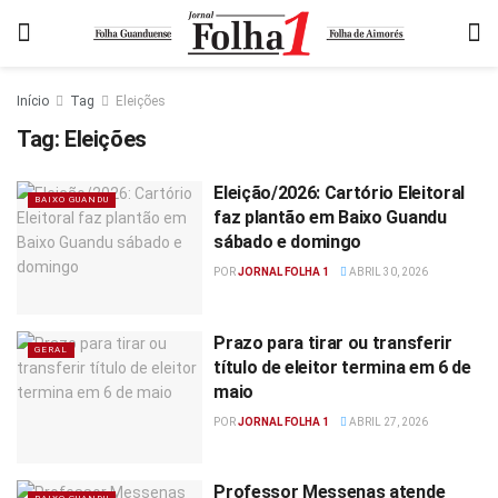
Início
Tag
Eleições
Tag:
Eleições
Eleição/2026: Cartório Eleitoral
BAIXO GUANDU
faz plantão em Baixo Guandu
sábado e domingo
POR
JORNAL FOLHA 1
ABRIL 30, 2026
Prazo para tirar ou transferir
GERAL
título de eleitor termina em 6 de
maio
POR
JORNAL FOLHA 1
ABRIL 27, 2026
Professor Messenas atende