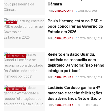
Câmara
POR
JORNAL FOLHA 1
JANEIRO 2, 2025
Paulo Hartung entra no PSD e
GERAL
pode concorrer ao Governo do
Estado em 2026
POR
JORNAL FOLHA 1
DEZEMBRO 29, 2024
Reeleito em Baixo Guandu,
BAIXO GUANDU
Lastênio se reconcilia com
deputado Da Vitória: ‘não tenho
inimigos políticos’
POR
JORNAL FOLHA 1
DEZEMBRO 17, 2024
Lastênio Cardoso ganha o 4º
BAIXO GUANDU
mandato e recebe felicitações
dos adversários Neto e Saulo
POR
JORNAL FOLHA 1
OUTUBRO 7, 2024