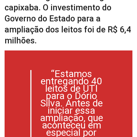
capixaba. O investimento do
Governo do Estado para a
ampliação dos leitos foi de R$ 6,4
milhões.
“Estamos
entregando 40
leitos de UTI
para o Dório
Silva. Antes de
iniciar essa
ampliação, que
aconteceu em
especial por