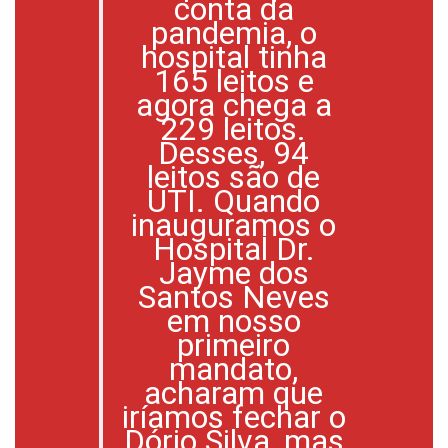
conta da
pandemia, o
hospital tinha
165 leitos e
agora chega a
229 leitos.
Desses, 94
leitos são de
UTI. Quando
inauguramos o
Hospital Dr.
Jayme dos
Santos Neves
em nosso
primeiro
mandato,
acharam que
iríamos fechar o
Dório Silva, mas