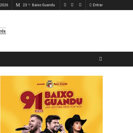
, 2026
23
Baixo Guandu
Entrar
°C