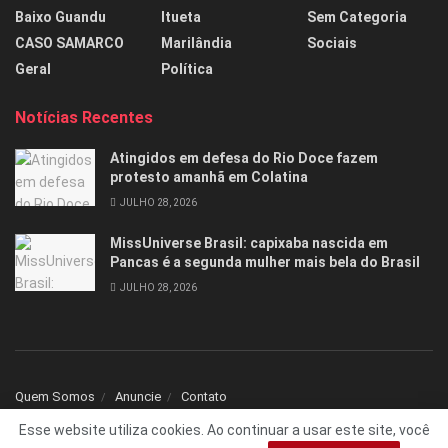
Baixo Guandu
Itueta
Sem Categoria
CASO SAMARCO
Marilândia
Sociais
Geral
Política
Notícias Recentes
Atingidos em defesa do Rio Doce fazem
protesto amanhã em Colatina
JULHO 28, 2026
MissUniverse Brasil: capixaba nascida em
Pancas é a segunda mulher mais bela do Brasil
JULHO 28, 2026
Quem Somos
Anuncie
Contato
Esse website utiliza cookies. Ao continuar a usar este site, você
© 2025 Todos os direitos reservados Folha1 - Desenvolvido por
dNNr Dev