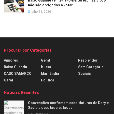
Baixo Guandu tem 24.946 eleitores, mas 3.638
não são obrigados a votar
julho 31, 2026
Procurar por Categorias
Aimorés
Geral
Resplendor
Baixo Guandu
Itueta
Sem Categoria
CASO SAMARCO
Marilândia
Sociais
Geral
Política
Notícias Recentes
Convenções confirmam candidaturas de Dary e
Saulo a deputado estadual