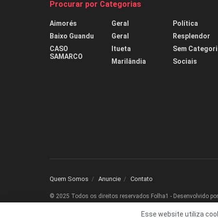
Procurar por Categorias
Aimorés
Geral
Política
Baixo Guandu
Geral
Resplendor
CASO
Itueta
Sem Categori
SAMARCO
Marilândia
Sociais
Quem Somos
Anuncie
Contato
© 2025 Todos os direitos reservados Folha1 - Desenvolvido po
Esse website utiliza coo