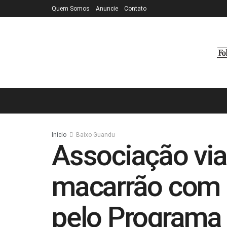
Quem Somos
Anuncie
Contato
Início
Baixo Guandu
Associação viab
macarrão com 
pelo Programa 