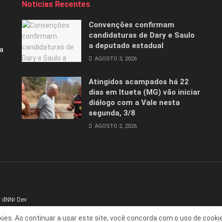
Notícias Recentes
Convenções confirmam
candidaturas de Dary e Saulo
a deputado estadual
a
AGOSTO 3, 2026
Atingidos acampados há 22
dias em Itueta (MG) vão iniciar
diálogo com a Vale nesta
segunda, 3/8
AGOSTO 2, 2026
r
dNNr Dev
kies. Ao continuar a usar este site, você concorda com o uso de cooki