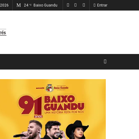
, 2026
24
Baixo Guandu
Entrar
°C