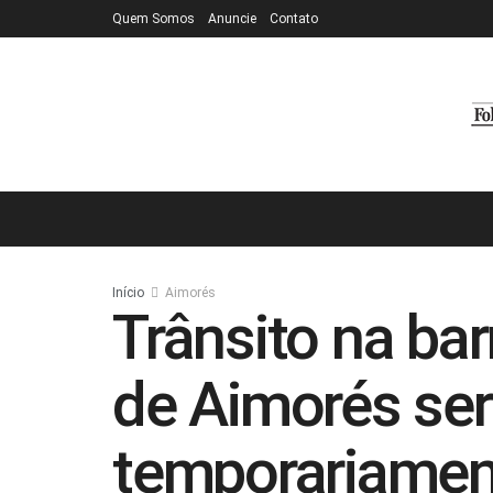
Quem Somos
Anuncie
Contato
Início
Aimorés
Trânsito na ba
de Aimorés ser
temporariamen