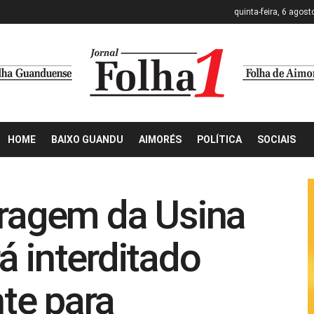
quinta-feira, 6 agost
HOME
BAIXO GUANDU
AIMORÉS
POLÍTICA
SOCIAIS
rragem da Usina
á interditado
te para