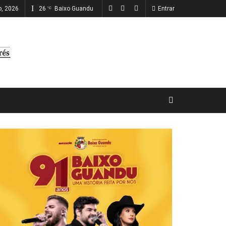
o, 2026
26
Baixo Guandu
Entrar
°C