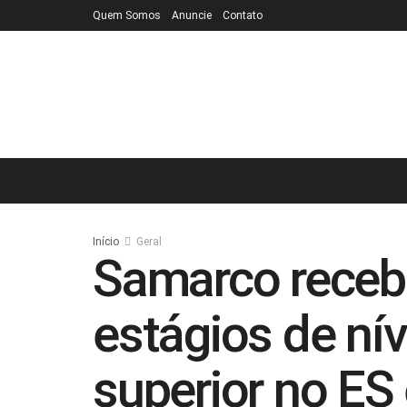
Quem Somos
Anuncie
Contato
Início
Geral
Samarco recebe
estágios de nív
superior no ES