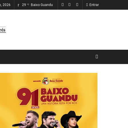
o, 2026
29
Baixo Guandu
Entrar
°C