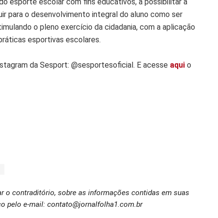
 esporte escolar com fins educativos, a possibilitar a
buir para o desenvolvimento integral do aluno como ser
timulando o pleno exercício da cidadania, com a aplicação
ráticas esportivas escolares.
stagram da Sesport: @sesportesoficial. E acesse
aqui
o
ar o contraditório, sobre as informações contidas em suas
o pelo e-mail: contato@jornalfolha1.com.br