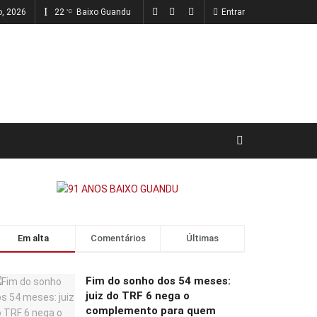
o, 2026
22
Baixo Guandu
Entrar
°C
Em alta
Comentários
Últimas
Fim do sonho dos 54 meses:
juiz do TRF 6 nega o
complemento para quem