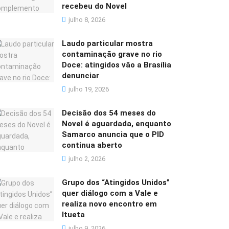
recebeu do Novel
julho 8, 2026
Laudo particular mostra
contaminação grave no rio
Doce: atingidos vão a Brasília
denunciar
julho 19, 2026
Decisão dos 54 meses do
Novel é aguardada, enquanto
Samarco anuncia que o PID
continua aberto
julho 2, 2026
Grupo dos “Atingidos Unidos”
quer diálogo com a Vale e
realiza novo encontro em
Itueta
julho 9, 2026