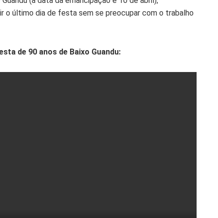
o Guandu (a data da emancipação é 10 de abril),
r o último dia de festa sem se preocupar com o trabalho
sta de 90 anos de Baixo Guandu: