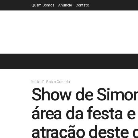
Quem Somos
Anuncie
Contato
Início
Baixo Guandu
Show de Simon
área da festa e
atração deste