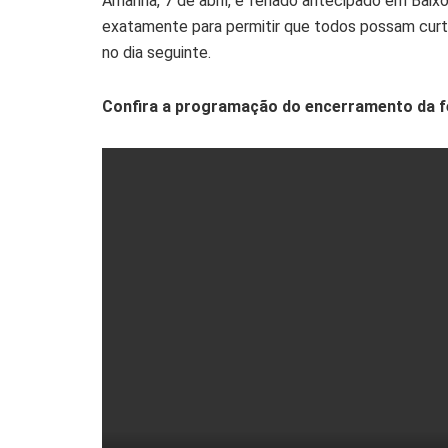
Amanhã, 7 de abril, é feriado antecipado em Baix
exatamente para permitir que todos possam curti
no dia seguinte.
Confira a programação do encerramento da fe