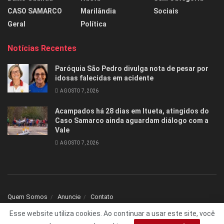
CASO SAMARCO
Marilândia
Sociais
Geral
Política
Notícias Recentes
Paróquia São Pedro divulga nota de pesar por
idosas falecidas em acidente
AGOSTO 7, 2026
Acampados há 28 dias em Itueta, atingidos do
Caso Samarco ainda aguardam diálogo com a
Vale
AGOSTO 7, 2026
Quem Somos
Anuncie
Contato
Esse website utiliza cookies. Ao continuar a usar este site, você
© 2025 Todos os direitos reservados Folha1 - Desenvolvido por
dNNr Dev