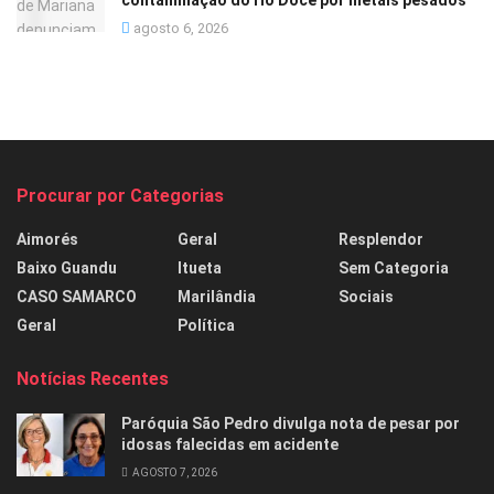
contaminação do rio Doce por metais pesados
agosto 6, 2026
Procurar por Categorias
Aimorés
Geral
Resplendor
Baixo Guandu
Itueta
Sem Categoria
CASO SAMARCO
Marilândia
Sociais
Geral
Política
Notícias Recentes
Paróquia São Pedro divulga nota de pesar por
idosas falecidas em acidente
AGOSTO 7, 2026