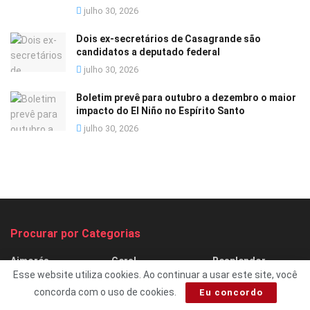
julho 30, 2026
Dois ex-secretários de Casagrande são
candidatos a deputado federal
julho 30, 2026
Boletim prevê para outubro a dezembro o maior
impacto do El Niño no Espírito Santo
julho 30, 2026
Procurar por Categorias
Aimorés
Geral
Resplendor
Esse website utiliza cookies. Ao continuar a usar este site, você
Baixo Guandu
Itueta
Sem Categoria
concorda com o uso de cookies.
Eu concordo
CASO SAMARCO
Marilândia
Sociais