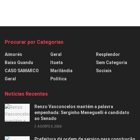
Procurar por Categorias
Aimorés
Geral
Resplendor
Baixo Guandu
Itueta
Sem Categoria
CASO SAMARCO
Marilândia
Sociais
Geral
Política
Notícias Recentes
Renzo Vasconcelos mantém a palavra
empenhada: Serginho Meneguelli é candidato
ao Senado
AGOSTO 5, 2026
Prefeitura dá ordem de serviço para construção