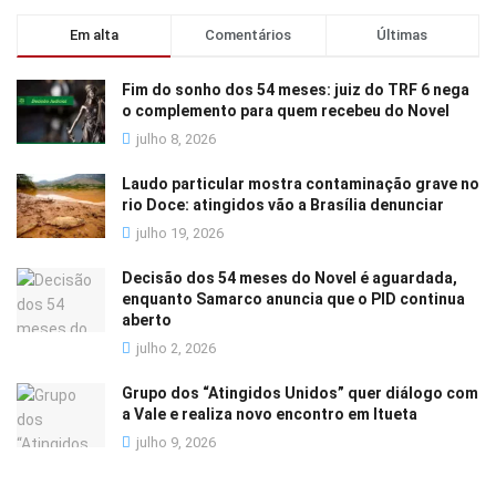
Em alta
Comentários
Últimas
Fim do sonho dos 54 meses: juiz do TRF 6 nega
o complemento para quem recebeu do Novel
julho 8, 2026
Laudo particular mostra contaminação grave no
rio Doce: atingidos vão a Brasília denunciar
julho 19, 2026
Decisão dos 54 meses do Novel é aguardada,
enquanto Samarco anuncia que o PID continua
aberto
julho 2, 2026
Grupo dos “Atingidos Unidos” quer diálogo com
a Vale e realiza novo encontro em Itueta
julho 9, 2026