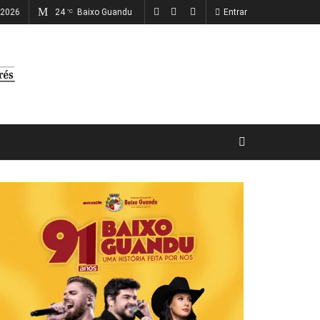
, 2026
24
Baixo Guandu
Entrar
°C