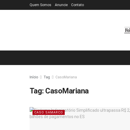
Quem Somos
Anuncie
Contato
Início
Tag
CasoMariana
Tag:
CasoMariana
CASO SAMARCO