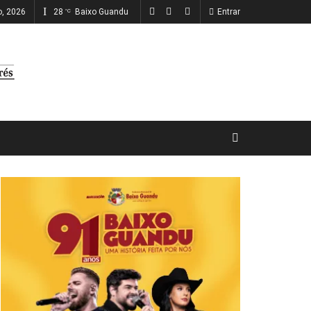
o, 2026
28
Baixo Guandu
Entrar
°C