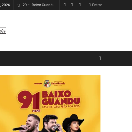
o, 2026
29
Baixo Guandu
Entrar
°C