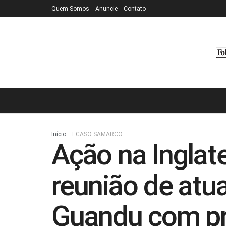
Quem Somos
Anuncie
Contato
Início
CASO SAMARCO
Ação na Inglate
reunião de atu
Guandu com pr