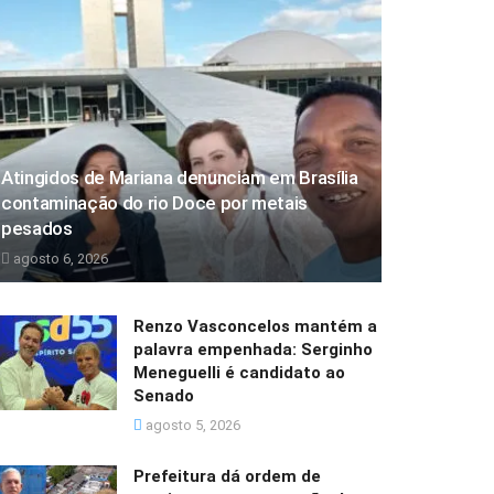
Atingidos de Mariana denunciam em Brasília
contaminação do rio Doce por metais
pesados
agosto 6, 2026
Renzo Vasconcelos mantém a
palavra empenhada: Serginho
Meneguelli é candidato ao
Senado
agosto 5, 2026
Prefeitura dá ordem de