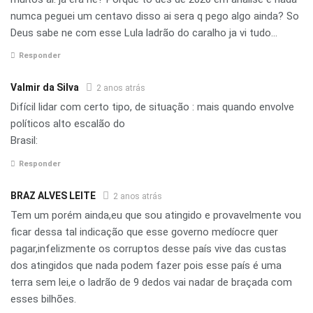
numca peguei um centavo disso ai sera q pego algo ainda? So
Deus sabe ne com esse Lula ladrão do caralho ja vi tudo…
Responder
Valmir da Silva
2 anos atrás
Difícil lidar com certo tipo, de situação : mais quando envolve
políticos alto escalão do
Brasil:
Responder
BRAZ ALVES LEITE
2 anos atrás
Tem um porém ainda,eu que sou atingido e provavelmente vou
ficar dessa tal indicação que esse governo medíocre quer
pagar,infelizmente os corruptos desse país vive das custas
dos atingidos que nada podem fazer pois esse país é uma
terra sem lei,e o ladrão de 9 dedos vai nadar de braçada com
esses bilhões.