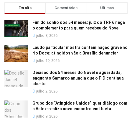
Em alta
Comentários
Últimas
Fim do sonho dos 54 meses: juiz do TRF 6 nega
o complemento para quem recebeu do Novel
julho 8, 2026
Laudo particular mostra contaminação grave no
rio Doce: atingidos vão a Brasília denunciar
julho 19, 2026
Decisão dos 54 meses do Novel é aguardada,
enquanto Samarco anuncia que o PID continua
aberto
julho 2, 2026
Grupo dos “Atingidos Unidos” quer diálogo com
a Vale e realiza novo encontro em Itueta
julho 9, 2026