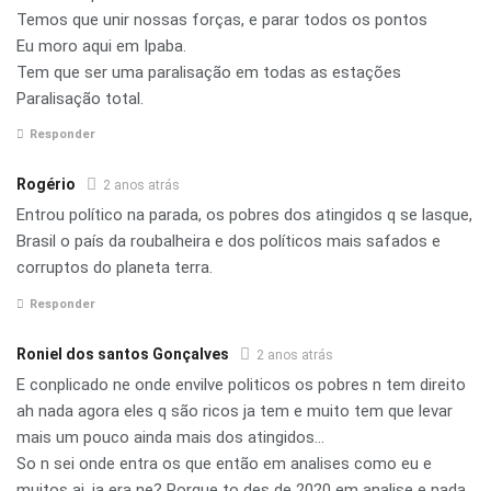
Temos que unir nossas forças, e parar todos os pontos
Eu moro aqui em Ipaba.
Tem que ser uma paralisação em todas as estações
Paralisação total.
Responder
Rogério
2 anos atrás
Entrou político na parada, os pobres dos atingidos q se lasque,
Brasil o país da roubalheira e dos políticos mais safados e
corruptos do planeta terra.
Responder
Roniel dos santos Gonçalves
2 anos atrás
E conplicado ne onde envilve politicos os pobres n tem direito
ah nada agora eles q são ricos ja tem e muito tem que levar
mais um pouco ainda mais dos atingidos…
So n sei onde entra os que então em analises como eu e
muitos ai. ja era ne? Porque to des de 2020 em analise e nada