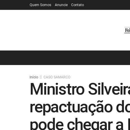
Quem Somos
Anuncie
Contato
Início
CASO SAMARCO
Ministro Silvei
repactuação d
pode chegar a 