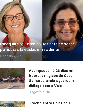
Paróquia São Pedro divulga nota de pesar
por idosas falecidas em acidente
agosto 7, 2026
Acampados há 28 dias em
Itueta, atingidos do Caso
Samarco ainda aguardam
diálogo com a Vale
agosto 7, 2026
Trecho entre Colatina e