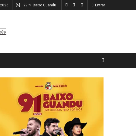
 2026
29
Baixo Guandu
Entrar
°C