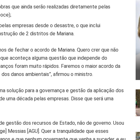
 obras que ainda serão realizadas diretamente pelas
Doce);
elas empresas desde o desastre, o que inclui
strução de 2 distritos de Mariana.
os de fechar o acordo de Mariana. Quero crer que não
r que aconteça alguma questão que independe do
avanços foram muito rápidos. Faremos o maior acordo da
 dos danos ambientais”, afirmou o ministro.
uma solução para a governança e gestão da aplicação dos
 de uma década pelas empresas. Disse que será uma
de gestão dos recursos de Estado, não de governo. Usou
ge] Messias [AGU]. Quer a tranquilidade que esses
 danos e que nenhum governante que venha a suceder, e eu