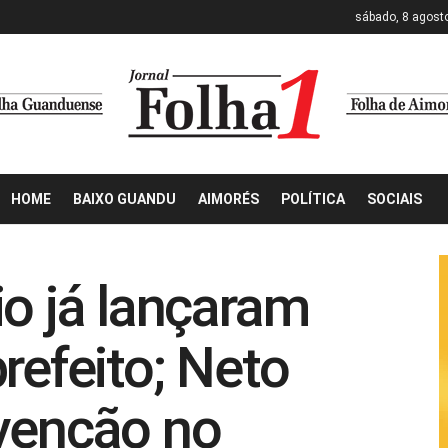
sábado, 8 agost
HOME
BAIXO GUANDU
AIMORÉS
POLÍTICA
SOCIAIS
io já lançaram
refeito; Neto
venção no