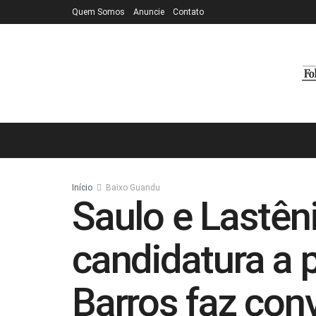
Quem Somos
Anuncie
Contato
Início
Baixo Guandu
Saulo e Lastên
candidatura a p
Barros faz con