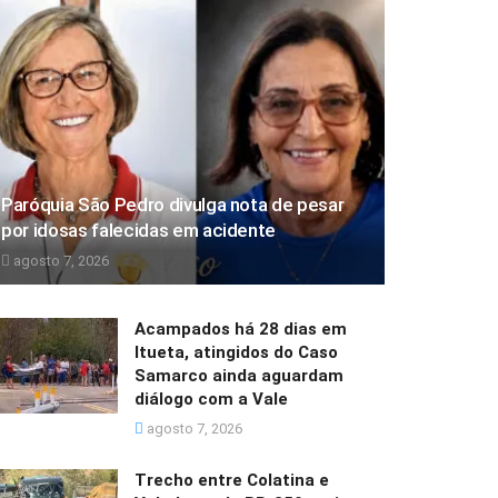
Paróquia São Pedro divulga nota de pesar
por idosas falecidas em acidente
agosto 7, 2026
Acampados há 28 dias em
Itueta, atingidos do Caso
Samarco ainda aguardam
diálogo com a Vale
agosto 7, 2026
Trecho entre Colatina e