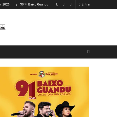
o, 2026
30
Baixo Guandu
Entrar
°C