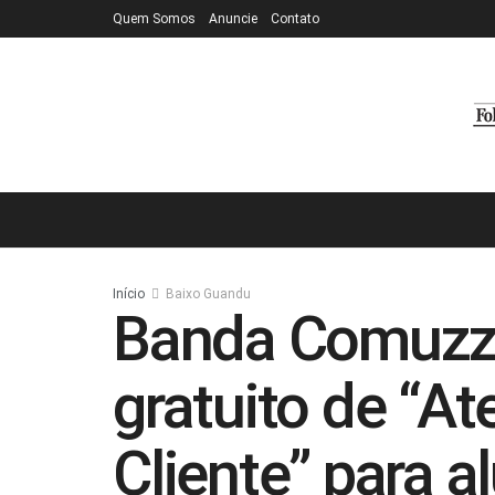
Quem Somos
Anuncie
Contato
Início
Baixo Guandu
Banda Comuzzb
gratuito de “A
Cliente” para a