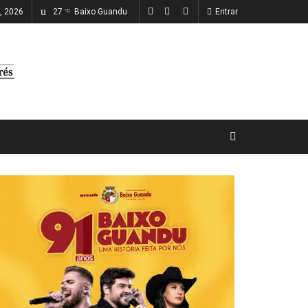
o, 2026
27
Baixo Guandu
Entrar
°C