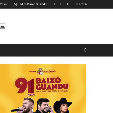
 2026
24
Baixo Guandu
Entrar
°C