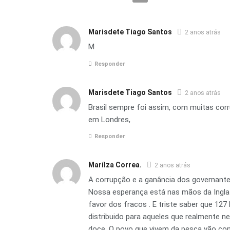
Marisdete Tiago Santos
2 anos atrás
M
Responder
Marisdete Tiago Santos
2 anos atrás
Brasil sempre foi assim, com muitas cor
em Londres,
Responder
Marílza Correa.
2 anos atrás
A corrupção e a ganância dos governantes
Nossa esperança está nas mãos da Inglat
favor dos fracos . E triste saber que 12
distribuido para aqueles que realmente 
doce. O povo que vivem da pesca vão con