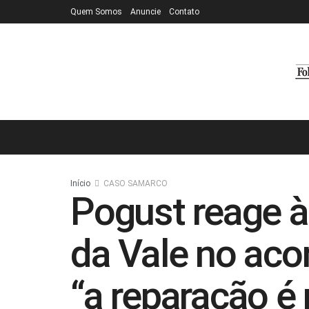
Quem Somos
Anuncie
Contato
Início
CASO SAMARCO
Pogust reage à
da Vale no aco
“a reparação é