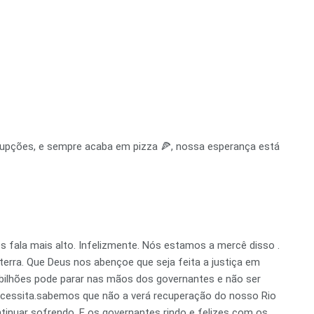
rupções, e sempre acaba em pizza 🍕, nossa esperança está
 fala mais alto. Infelizmente. Nós estamos a mercê disso .
erra. Que Deus nos abençoe que seja feita a justiça em
7 bilhões pode parar nas mãos dos governantes e não ser
necessita.sabemos que não a verá recuperação do nosso Rio
tinuar sofrendo. E os governantes rindo e felizes com os