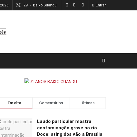
 2026
29
Baixo Guandu
Entrar
°C
Em alta
Comentários
Últimas
Laudo particular mostra
contaminação grave no rio
Doce: atingidos vão a Brasília