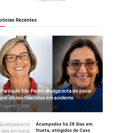
otícias Recentes
Paróquia São Pedro divulga nota de pesar
por idosas falecidas em acidente
agosto 7, 2026
Acampados há 28 dias em
Itueta, atingidos do Caso