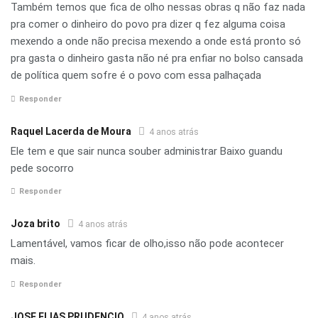
Também temos que fica de olho nessas obras q não faz nada
pra comer o dinheiro do povo pra dizer q fez alguma coisa
mexendo a onde não precisa mexendo a onde está pronto só
pra gasta o dinheiro gasta não né pra enfiar no bolso cansada
de política quem sofre é o povo com essa palhaçada
Responder
Raquel Lacerda de Moura
4 anos atrás
Ele tem e que sair nunca souber administrar Baixo guandu
pede socorro
Responder
Joza brito
4 anos atrás
Lamentável, vamos ficar de olho,isso não pode acontecer
mais.
Responder
JOSE ELIAS PRUDENCIO
4 anos atrás