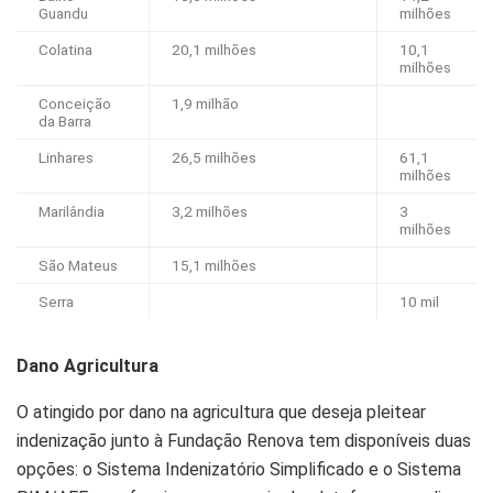
Guandu
milhões
Colatina
20,1 milhões
10,1
milhões
Conceição
1,9 milhão
da Barra
Linhares
26,5 milhões
61,1
milhões
Marilândia
3,2 milhões
3
milhões
São Mateus
15,1 milhões
Serra
10 mil
Dano Agricultura
O atingido por dano na agricultura que deseja pleitear
indenização junto à Fundação Renova tem disponíveis duas
opções: o Sistema Indenizatório Simplificado e o Sistema