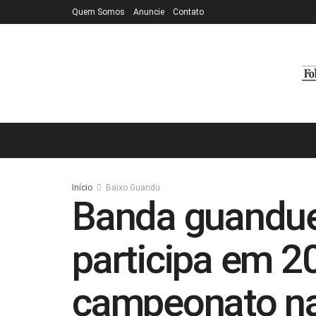
Quem Somos
Anuncie
Contato
Início
Baixo Guandu
Banda guandue
participa em 2
campeonato na