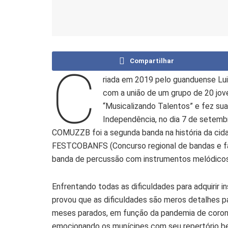
Compartilhar
C
riada em 2019 pelo guanduense Lui
com a união de um grupo de 20 jo
“Musicalizando Talentos” e fez su
Independência, no dia 7 de setem
COMUZZB foi a segunda banda na história da cida
FESTCOBANFS (Concurso regional de bandas e fan
banda de percussão com instrumentos melódicos
Enfrentando todas as dificuldades para adquirir
provou que as dificuldades são meros detalhes p
meses parados, em função da pandemia de corona
emocionando os munícipes com seu repertório b