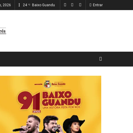
o, 2026
24
Baixo Guandu
Entrar
°C